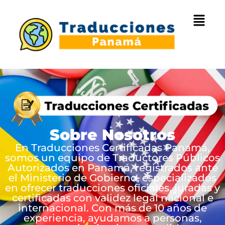
Sobre Nosotros
En Traducciones Certificadas Panamá,
somos un equipo de Traductores Públicos
Autorizados en Panamá, registrados ante
el Ministerio de Gobierno, especializados
en ofrecer traducciones oficiales, juradas y
certificadas con validez legal nacional e
internacional. Con más de 10 años de
experiencia, ayudamos a personas,