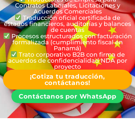
Contratos Laborales, Licitaciones y
Acuerdos Comerciales
Traducción oficial certificada de
estados financieros, auditorías y balances
de cuentas
Procesos estructurados con facturación
formalizada (cumplimiento fiscal en
Panamá)
Trato corporativo B2B con firma de
acuerdos de confidencialidad NDA por
proyecto
¡Cotiza tu traducción,
contáctanos!
Contáctanos por WhatsApp